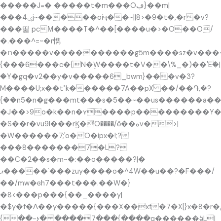
�����J=� �����t�m���Oڢ}��m|
���ݷ4j~�����oίҷ��~||8>�9�t�,�r�v?
���띯 pcΜ����T�^��[����u�>�O��O/
�.���^=~�r懏
�ח�����v����
������g5m����sz�v���
{���6���c�{N�ܹW����t�V��\%_�)��'Eۙ�|
�Y�gq�v2��y�v�����6_bwm}���v�3?
M����U;x��tߴk������7A��pX ��/��֏,�?
{��n5�n�g���mt���s�5��~��us������a���f6�������N�>>޽Kv��[p
�J��>9o�k��n�ʏ����p���������Y��߾
�S��r�vu9I���rϏ�ͫO����/ӫ��ەv�>|
�W������7;'o�O�ipx�!;?
���8�������7�L?
��C�2��s�m~�:��o�����?|�
ޕ�����`���zuy����o�^4W��u��?�F���/
��/mw�ɞh7���t���.��W�}
�8<���p���{��_����y|
�$y�f�Λ��y�����{���X��xf�7�X[}x�8�r�ݼ�_�׃�صvګhY�w�Y��zu�q��ۇ����ͷ��y�r�l>��j^�7�*>��2�&�����@�~]}
{��-չ� ����7���{����q������ӛL|