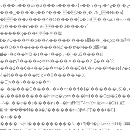
<���u���bk�S���a����X}=��n'�Fp�^g��r�
���_���'�ϗ��Y���˱�2��˯�|79_�Nn�a}
����λ����^�O�����}c�>h(�,�kuuz�=>x
欯�����m��:9={���3���.�?ؑ
�����ϗ�����瓛
k�VQ����p��A�����Ï���a׾��_�ɋo;o�:Ϊ9߮�~�h�WZt���q�e�
��O�A��e������Np}��#�M��3׽�|
�l�>�o��܁3�z��<��pٸ}�|}�uS����s|
���m7����vo��������?]Z��'�"R|
���2��6�+��8���&���E�U�+w���se}v�
�4N������it}oV�9�����)�Ｘ
�Ƈݬv��>���o��Y}
�=�:����C����~�V���ߞ�]�'������u&'�J�;�����}
�\���lŧ������z�yo���f���O@�2����
=^�~��e��s����ns�=�ߝh㝭F4X�p4�C��{�Z
�}r�۹����N��ӛ�/������8jW=|1T͚���(�񎽿}
�>s���
����_w����������8~�tߞ�|9�wi������|